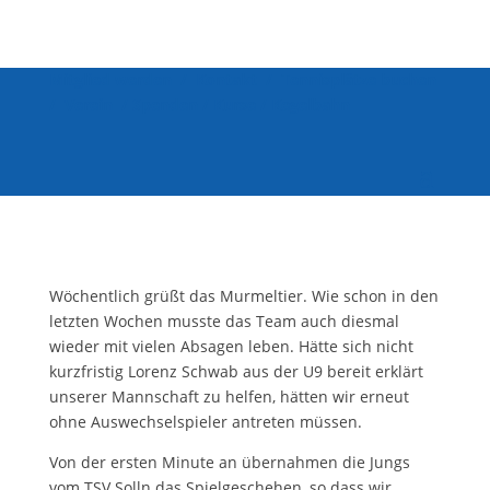
Mitglied werden
/
Kontakt
/
Tennisplätze buchen
/
Verein
/
Spenden
/
Kurse
/
Kegelbahn
Wöchentlich grüßt das Murmeltier. Wie schon in den
letzten Wochen musste das Team auch diesmal
wieder mit vielen Absagen leben. Hätte sich nicht
kurzfristig Lorenz Schwab aus der U9 bereit erklärt
unserer Mannschaft zu helfen, hätten wir erneut
ohne Auswechselspieler antreten müssen.
Von der ersten Minute an übernahmen die Jungs
vom TSV Solln das Spielgeschehen, so dass wir