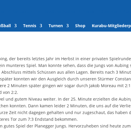
den
/
Kontakt
/
Tennisplätze buchen
/
Verein
/
Spenden
/
Kur
ußball
Tennis
Turnen
Shop
Kurabu-Mitgliederp
ng, der bereits letztes Jahr im Herbst in einer privaten Spielrund
n munteres Spiel. Man konnte sehen, dass die Jungs von Aubing sc
Abschluss mittels Schüssen aus allen Lagen. Bereits nach 3 Minut
 später konnten wir den Ausgleich durch unseren Stürmer Constan
itere 2 Minuten später gingen wir sogar durch Jakob Moreau mit 2:1 
d von 2:2.
vel und gutem Niveau weiter. In der 25. Minute erzielten die Aubin
hen konnten. Dann kamen leider 2 Minuten, die uns auf die Verlie
ze Zeit nicht dagegen gehalten und nur zugeschaut, das haben di
eiteres Tor zum 7:3 Endstand bekommen.
ein gutes Spiel der Planegger Jungs. Hervorzuheben sind heute zum