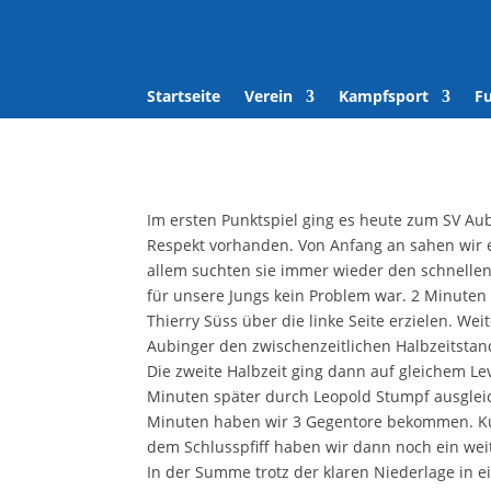
Mitglied wer
Kegelbahn
Startseite
Verein
Kampfsport
F
Im ersten Punktspiel ging es heute zum SV Aubi
Respekt vorhanden. Von Anfang an sahen wir ei
allem suchten sie immer wieder den schnellen 
für unsere Jungs kein Problem war. 2 Minuten
Thierry Süss über die linke Seite erzielen. We
Aubinger den zwischenzeitlichen Halbzeitstan
Die zweite Halbzeit ging dann auf gleichem Le
Minuten später durch Leopold Stumpf ausgleic
Minuten haben wir 3 Gegentore bekommen. Kur
dem Schlusspfiff haben wir dann noch ein w
In der Summe trotz der klaren Niederlage in 