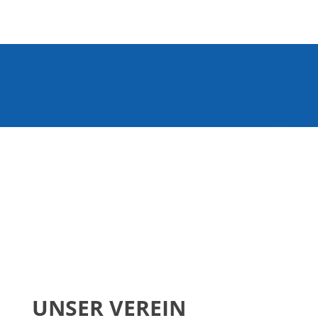
Mitglied werden
/
Kontakt
/
Tennisplätze buchen
/
Verein
/
Spenden
/
Kurse
/
Kegelbahn
UNSER VEREIN