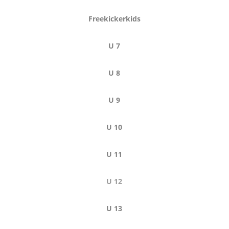
Freekickerkids
U 7
U 8
U 9
U 10
U 11
U 12
U 13