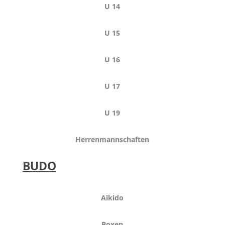
U 14
U 15
U 16
U 17
U 19
Herrenmannschaften
BUDO
Aikido
Boxen