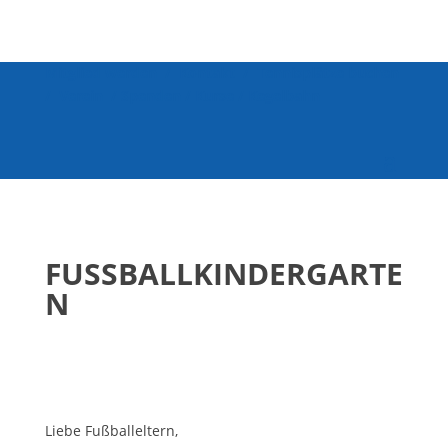
Mitglied werden
/
Kontakt
/
Tennisplätze buchen
/
Verein
/
Spenden
/
Kurse
/
Kegelbahn
FUSSBALLKINDERGARTEN
Liebe Fußballeltern,