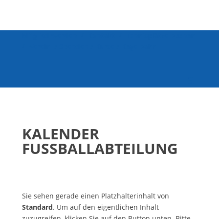
Mitglied werden
/
Kontakt
/
Tennisplätze buchen
/
Verein
/
Spenden
/
Kurse
/
Kegelbahn
KALENDER
FUSSBALLABTEILUNG
Sie sehen gerade einen Platzhalterinhalt von
Standard
. Um auf den eigentlichen Inhalt
zuzugreifen, klicken Sie auf den Button unten. Bitte