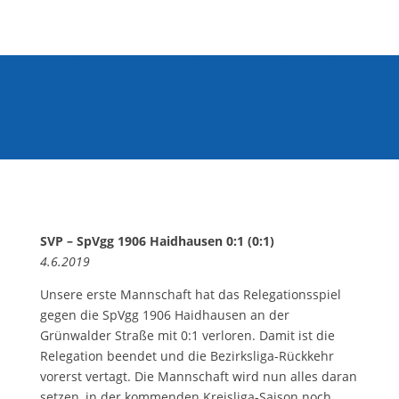
Mitglied werden
/
Kontakt
/
Tennisplätze buchen
/
Verein
/
Spenden
/
Kurse
/
Kegelbahn
SVP – SpVgg 1906 Haidhausen 0:1 (0:1)
4.6.2019
Unsere erste Mannschaft hat das Relegationsspiel
gegen die SpVgg 1906 Haidhausen an der
Grünwalder Straße mit 0:1 verloren. Damit ist die
Relegation beendet und die Bezirksliga-Rückkehr
vorerst vertagt. Die Mannschaft wird nun alles daran
setzen, in der kommenden Kreisliga-Saison noch