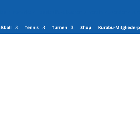
den
/
Kontakt
/
Tennisplätze buchen
/
Verein
/
Spenden
/
Kur
ußball
Tennis
Turnen
Shop
Kurabu-Mitgliederp