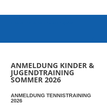
Mitglied werden
/
Kontakt
/
Tennisplätze buchen
/
Verein
/
Spenden
/
Kurse
/
Kegelbahn
ANMELDUNG KINDER &
JUGENDTRAINING
SOMMER 2026
ANMELDUNG TENNISTRAINING
Anmeldeformular
2026
Tennistraining
Sommer