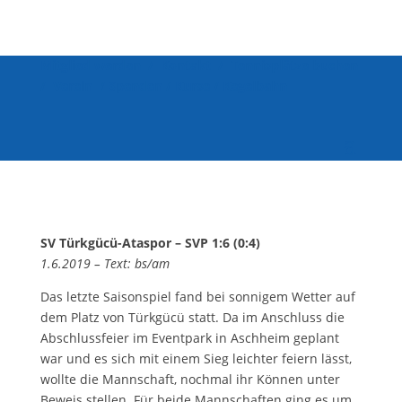
Mitglied werden
/
Kontakt
/
Tennisplätze buchen
/
Verein
/
Spenden
/
Kurse
/
Kegelbahn
SV Türkgücü-Ataspor – SVP 1:6 (0:4)
1.6.2019 – Text: bs/am
Das letzte Saisonspiel fand bei sonnigem Wetter auf
dem Platz von Türkgücü statt. Da im Anschluss die
Abschlussfeier im Eventpark in Aschheim geplant
war und es sich mit einem Sieg leichter feiern lässt,
wollte die Mannschaft, nochmal ihr Können unter
Beweis stellen. Für beide Mannschaften ging es um