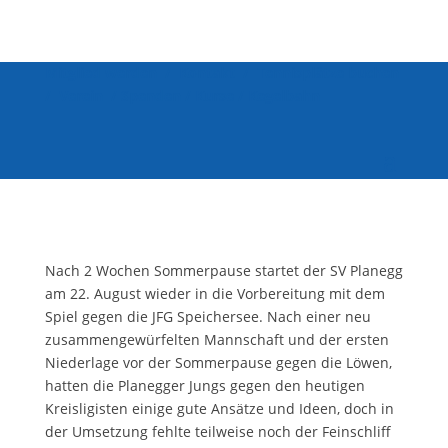
Mitglied werden
/
Kontakt
/
Tennisplätze buchen
/
Verein
/
Spenden
/
Kurse
/
Kegelbahn
Nach 2 Wochen Sommerpause startet der SV Planegg
am 22. August wieder in die Vorbereitung mit dem
Spiel gegen die JFG Speichersee. Nach einer neu
zusammengewürfelten Mannschaft und der ersten
Niederlage vor der Sommerpause gegen die Löwen,
hatten die Planegger Jungs gegen den heutigen
Kreisligisten einige gute Ansätze und Ideen, doch in
der Umsetzung fehlte teilweise noch der Feinschliff