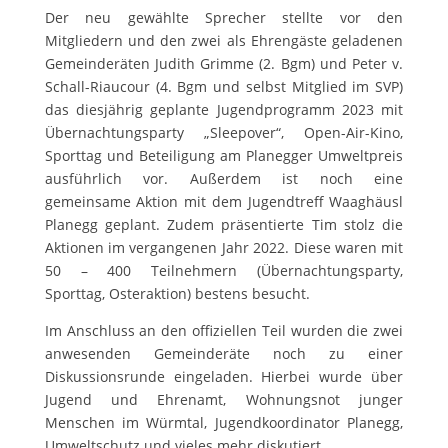
Der neu gewählte Sprecher stellte vor den
Mitgliedern und den zwei als Ehrengäste geladenen
Gemeinderäten Judith Grimme (2. Bgm) und Peter v.
Schall-Riaucour (4. Bgm und selbst Mitglied im SVP)
das diesjährig geplante Jugendprogramm 2023 mit
Übernachtungsparty „Sleepover“, Open-Air-Kino,
Sporttag und Beteiligung am Planegger Umweltpreis
ausführlich vor. Außerdem ist noch eine
gemeinsame Aktion mit dem Jugendtreff Waaghäusl
Planegg geplant. Zudem präsentierte Tim stolz die
Aktionen im vergangenen Jahr 2022. Diese waren mit
50 – 400 Teilnehmern (Übernachtungsparty,
Sporttag, Osteraktion) bestens besucht.
Im Anschluss an den offiziellen Teil wurden die zwei
anwesenden Gemeinderäte noch zu einer
Diskussionsrunde eingeladen. Hierbei wurde über
Jugend und Ehrenamt, Wohnungsnot junger
Menschen im Würmtal, Jugendkoordinator Planegg,
Umweltschutz und vieles mehr diskutiert.