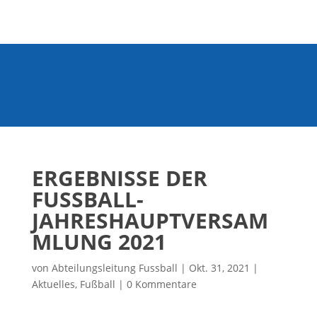
Mitglied werden
/
Kontakt
/
Tennisplätze buchen
/
Verein
/
Spenden
/
Kurse
/
Kegelbahn
ERGEBNISSE DER
FUSSBALL-J
AHRESHAUPTVERSAMM
LUNG 2021
von
Abteilungsleitung Fussball
|
Okt. 31, 2021
|
Aktuelles
,
Fußball
|
0 Kommentare