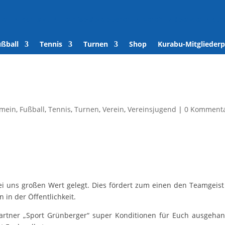
den
/
Kontakt
/
Tennisplätze buchen
/
Verein
/
Spenden
/
Kur
ußball
Tennis
Turnen
Shop
Kurabu-Mitgliederp
emein
,
Fußball
,
Tennis
,
Turnen
,
Verein
,
Vereinsjugend
|
0 Komment
bei uns großen Wert gelegt. Dies fördert zum einen den Teamgeis
 in der Öffentlichkeit.
rtner „Sport Grünberger“ super Konditionen für Euch ausgehan