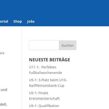
se
/
ortal
Shop
Jobs
are
NEUESTE BEITRÄGE
U11-1: Perfektes
Fußballwochenende
U9-1: 3.Platz beim U10-
Raifffeinsenbank-Cup
t und
U9-1: Finale
Kreismeisterschaft
delt.
U9-1: Qualifikation