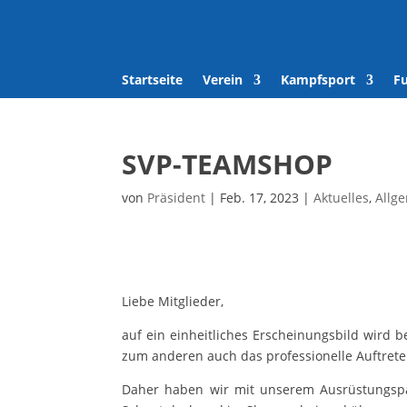
Mitglied wer
Kegelbahn
Startseite
Verein
Kampfsport
F
SVP-TEAMSHOP
von
Präsident
|
Feb. 17, 2023
|
Aktuelles
,
Allg
Liebe Mitglieder,
auf ein einheitliches Erscheinungsbild wird 
zum anderen auch das professionelle Auftreten
Daher haben wir mit unserem Ausrüstungspa