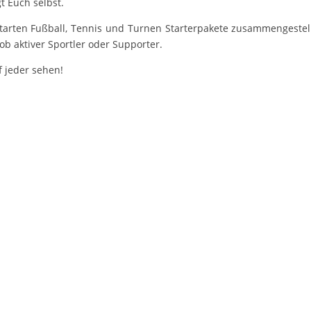
 Euch selbst.
rtarten Fußball, Tennis und Turnen Starterpakete zusammengestell
 ob aktiver Sportler oder Supporter.
 jeder sehen!
PREMIUM PARTNER