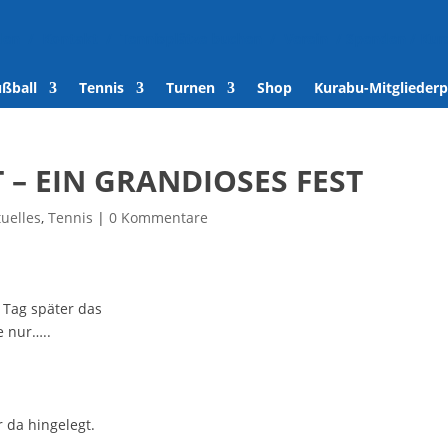
den
/
Kontakt
/
Tennisplätze buchen
/
Verein
/
Spenden
/
Kur
ußball
Tennis
Turnen
Shop
Kurabu-Mitgliederp
– EIN GRANDIOSES FEST
tuelles
,
Tennis
|
0 Kommentare
 Tag später das
e nur…..
 da hingelegt.