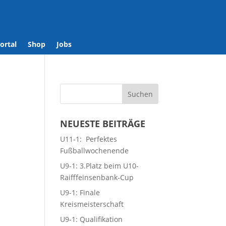
se
/
ortal
Shop
Jobs
NEUESTE BEITRÄGE
U11-1: Perfektes
Fußballwochenende
U9-1: 3.Platz beim U10-
Raifffeinsenbank-Cup
U9-1: Finale
Kreismeisterschaft
U9-1: Qualifikation