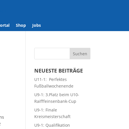
se
/
ortal
Shop
Jobs
NEUESTE BEITRÄGE
U11-1: Perfektes
Fußballwochenende
U9-1: 3.Platz beim U10-
Raifffeinsenbank-Cup
U9-1: Finale
Kreismeisterschaft
ens
z
U9-1: Qualifikation