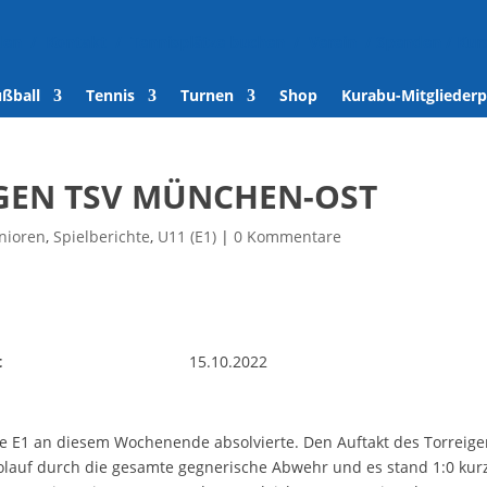
den
/
Kontakt
/
Tennisplätze buchen
/
Verein
/
Spenden
/
Kur
ußball
Tennis
Turnen
Shop
Kurabu-Mitgliederp
 GEGEN TSV MÜNCHEN-OST
nioren
,
Spielberichte
,
U11 (E1)
|
0 Kommentare
t
15.10.2022
die E1 an diesem Wochenende absolvierte. Den Auftakt des Torreig
olauf durch die gesamte gegnerische Abwehr und es stand 1:0 kur