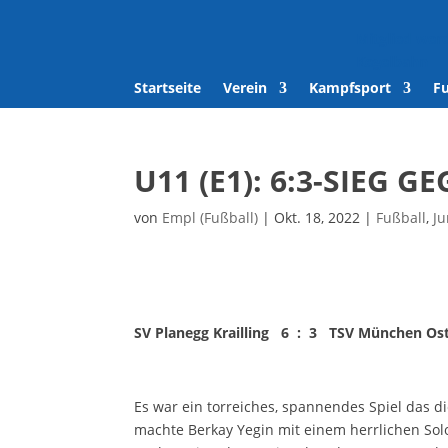
Mitglied wer
Kegelbahn
Startseite
Verein
Kampfsport
F
U11 (E1): 6:3-SIEG
von
Empl (Fußball)
|
Okt. 18, 2022
|
Fußball
,
Ju
SV Planegg Krailling 6 : 3 TSV München Os
Es war ein torreiches, spannendes Spiel das 
machte Berkay Yegin mit einem herrlichen Sol