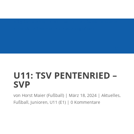
Mitglied werden
/
Kontakt
/
Tennisplätze buchen
/
Verein
/
Spenden
/
Kurse
/
Kegelbahn
U11: TSV PENTENRIED –
SVP
von
Horst Maier (Fußball)
|
März 18, 2024
|
Aktuelles
,
Fußball
,
Junioren
,
U11 (E1)
|
0 Kommentare