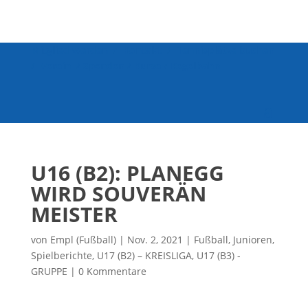
Mitglied werden
/
Kontakt
/
Tennisplätze buchen
/
Verein
/
Spenden
/
Kurse
/
Kegelbahn
U16 (B2): PLANEGG
WIRD SOUVERÄN
MEISTER
von
Empl (Fußball)
|
Nov. 2, 2021
|
Fußball
,
Junioren
,
Spielberichte
,
U17 (B2) – KREISLIGA
,
U17 (B3) -
GRUPPE
|
0 Kommentare