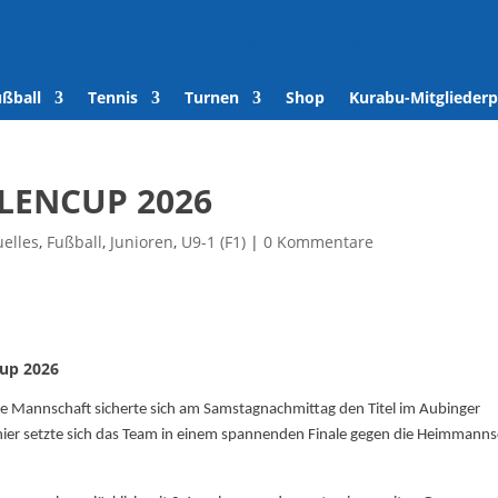
den
/
Kontakt
/
Tennisplätze buchen
/
Verein
/
Spenden
/
Kur
ußball
Tennis
Turnen
Shop
Kurabu-Mitgliederp
LENCUP 2026
uelles
,
Fußball
,
Junioren
,
U9-1 (F1)
|
0 Kommentare
cup 2026
unge Mannschaft sicherte sich am Samstagnachmittag den Titel im Aubinger
nier setzte sich das Team in einem spannenden Finale gegen die Heimmanns