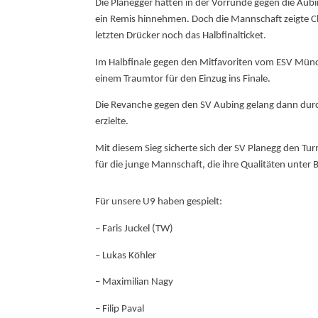
Die Planegger hatten in der Vorrunde gegen die Aub
ein Remis hinnehmen. Doch die Mannschaft zeigte Ch
letzten Drücker noch das Halbfinalticket.
Im Halbfinale gegen den Mitfavoriten vom ESV Münch
einem Traumtor für den Einzug ins Finale.
Die Revanche gegen den SV Aubing gelang dann durc
erzielte.
Mit diesem Sieg sicherte sich der SV Planegg den Turn
für die junge Mannschaft, die ihre Qualitäten unter B
Für unsere U9 haben gespielt:
– Faris Juckel (TW)
– Lukas Köhler
– Maximilian Nagy
– Filip Paval