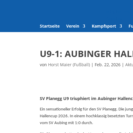
Mitglied wer
Kegelbahn
Startseite
Verein
Kampfsport
F
U9-1: AUBINGER HAL
von
Horst Maier (Fußball)
|
Feb. 22, 2026
|
Akt
SV Planegg U9 triuphiert im Aubinger Hallen
Ein sensationeller Erfolg für den SV Planegg. Die j
Hallencup 2026. In einem hochklassig besetzten Tur
vom SV Aubing mit 1:0 durch.