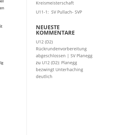
iel
Kreismeisterschaft
den
U11-1: SV Pullach- SVP
NEUESTE
it
KOMMENTARE
U12 (D2)
Rückrundenvorbereitung
abgeschlossen | SV Planegg
zu
U12 (D2): Planegg
lg
bezwingt Unterhaching
deutlich