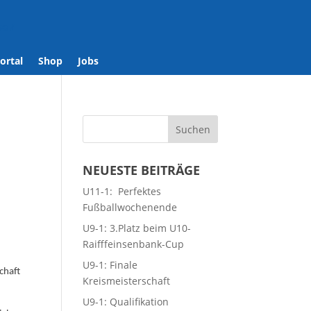
se
/
ortal
Shop
Jobs
NEUESTE BEITRÄGE
U11-1: Perfektes
Fußballwochenende
U9-1: 3.Platz beim U10-
Raifffeinsenbank-Cup
U9-1: Finale
chaft
Kreismeisterschaft
U9-1: Qualifikation