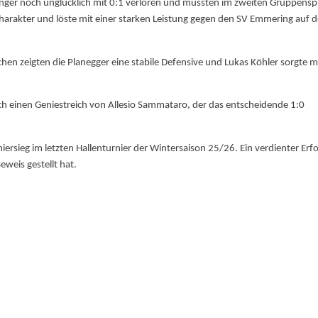
inger noch unglücklich mit 0:1 verloren und mussten im zweiten Gruppensp
arakter und löste mit einer starken Leistung gegen den SV Emmering auf 
en zeigten die Planegger eine stabile Defensive und Lukas Köhler sorgte m
h einen Geniestreich von Allesio Sammataro, der das entscheidende 1:0
iersieg im letzten Hallenturnier der Wintersaison 25/26. Ein verdienter Erfo
eweis gestellt hat.