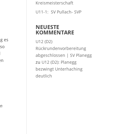
Kreismeisterschaft
n
U11-1: SV Pullach- SVP
NEUESTE
KOMMENTARE
ng es
U12 (D2)
 so
Rückrundenvorbereitung
d
abgeschlossen | SV Planegg
en
zu
U12 (D2): Planegg
bezwingt Unterhaching
deutlich
in