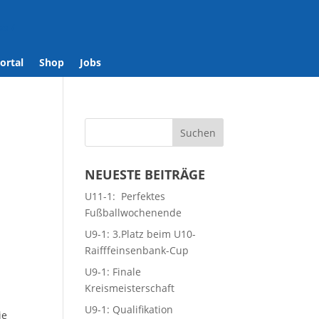
se
/
ortal
Shop
Jobs
NEUESTE BEITRÄGE
U11-1: Perfektes
Fußballwochenende
U9-1: 3.Platz beim U10-
Raifffeinsenbank-Cup
U9-1: Finale
Kreismeisterschaft
U9-1: Qualifikation
ie