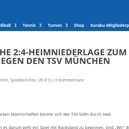
den
/
Kontakt
/
Tennisplätze buchen
/
Verein
/
Spenden
/
Kur
ußball
Tennis
Turnen
Shop
Kurabu-Mitgliederp
CHE 2:4-HEIMNIEDERLAGE ZUM
GEGEN DEN TSV MÜNCHEN
oren
,
Spielberichte
,
U9 (F1)
|
0 Kommentare
starken Mannschaften konnte sich der TSV Solln durch zwei
 es darum geht ein Spiel mit Rückstand zu beginnen, sind „Wir“ d