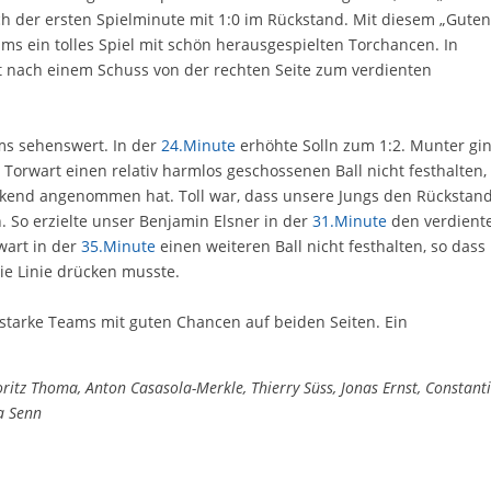
ch der ersten Spielminute mit 1:0 im Rückstand. Mit diesem „Gute
ms ein tolles Spiel mit schön herausgespielten Torchancen. In
t nach einem Schuss von der rechten Seite zum verdienten
ms sehenswert. In der
24.Minute
erhöhte Solln zum 1:2. Munter gi
Torwart einen relativ harmlos geschossenen Ball nicht festhalten,
nkend angenommen hat. Toll war, dass unsere Jungs den Rückstan
. So erzielte unser Benjamin Elsner in der
31.Minute
den verdient
wart in der
35.Minute
einen weiteren Ball nicht festhalten, so dass
die Linie drücken musste.
starke Teams mit guten Chancen auf beiden Seiten. Ein
ritz Thoma, Anton Casasola-Merkle, Thierry Süss, Jonas Ernst, Constant
a Senn