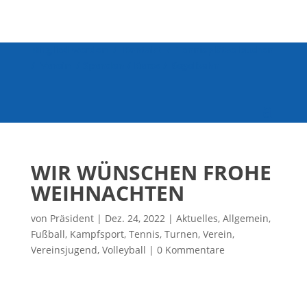
Mitglied werden
/
Kontakt
/
Tennisplätze buchen
/
Verein
/
Spenden
/
Kurse
/
Kegelbahn
WIR WÜNSCHEN FROHE
WEIHNACHTEN
von
Präsident
|
Dez. 24, 2022
|
Aktuelles
,
Allgemein
,
Fußball
,
Kampfsport
,
Tennis
,
Turnen
,
Verein
,
Vereinsjugend
,
Volleyball
|
0 Kommentare