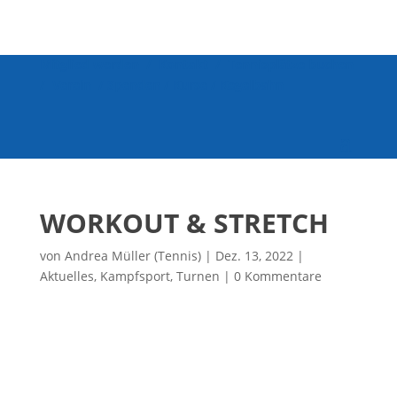
Mitglied werden
/
Kontakt
/
Tennisplätze buchen
/
Verein
/
Spenden
/
Kurse
/
Kegelbahn
WORKOUT & STRETCH
von
Andrea Müller (Tennis)
|
Dez. 13, 2022
|
Aktuelles
,
Kampfsport
,
Turnen
|
0 Kommentare