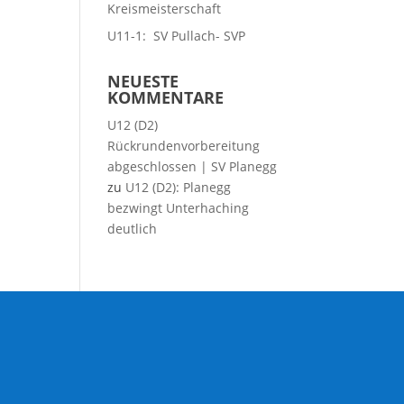
Kreismeisterschaft
U11-1: SV Pullach- SVP
NEUESTE
KOMMENTARE
U12 (D2)
Rückrundenvorbereitung
abgeschlossen | SV Planegg
zu
U12 (D2): Planegg
bezwingt Unterhaching
deutlich