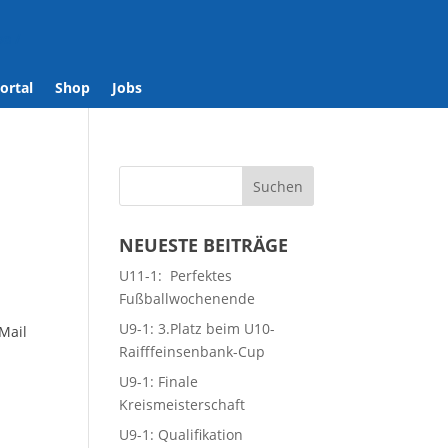
se
/
ortal
Shop
Jobs
NEUESTE BEITRÄGE
U11-1: Perfektes
Fußballwochenende
U9-1: 3.Platz beim U10-
Mail
Raifffeinsenbank-Cup
U9-1: Finale
Kreismeisterschaft
U9-1: Qualifikation