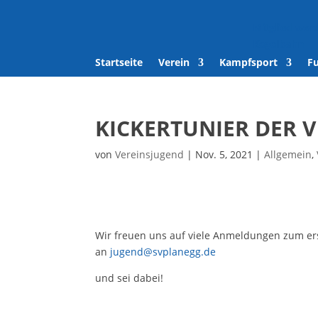
Mitglied wer
Kegelbahn
Startseite
Verein
Kampfsport
F
KICKERTUNIER DER 
von
Vereinsjugend
|
Nov. 5, 2021
|
Allgemein
,
Wir freuen uns auf viele Anmeldungen zum erst
an
jugend@svplanegg.de
und sei dabei!