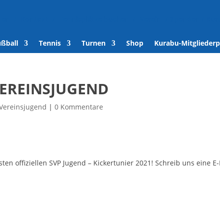
den
/
Kontakt
/
Tennisplätze buchen
/
Verein
/
Spenden
/
Kur
ußball
Tennis
Turnen
Shop
Kurabu-Mitgliederp
VEREINSJUGEND
Vereinsjugend
|
0 Kommentare
en offiziellen SVP Jugend – Kickertunier 2021! Schreib uns eine E-