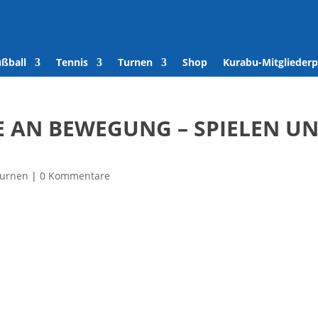
den
/
Kontakt
/
Tennisplätze buchen
/
Verein
/
Spenden
/
Kur
ußball
Tennis
Turnen
Shop
Kurabu-Mitgliederp
E AN BEWEGUNG – SPIELEN U
urnen
|
0 Kommentare