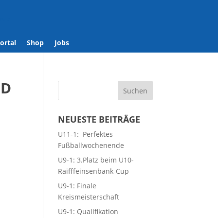
se
/
ortal
Shop
Jobs
ND
NEUESTE BEITRÄGE
U11-1: Perfektes
Fußballwochenende
U9-1: 3.Platz beim U10-
Raifffeinsenbank-Cup
U9-1: Finale
Kreismeisterschaft
U9-1: Qualifikation